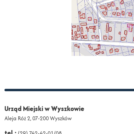
Stopka
Adres
Urząd Miejski w Wyszkowie
Aleja Róż 2, 07-200 Wyszków
tel.:
(29) 742-42-01/08