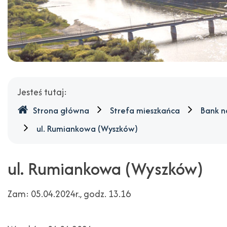
Gdzie
Jesteś tutaj:
jesteśmy
Strona główna
Strefa mieszkańca
Bank n
ul. Rumiankowa (Wyszków)
ul. Rumiankowa (Wyszków)
Zam: 05.04.2024r., godz. 13.16