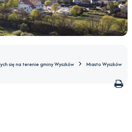
ących się na terenie gminy Wyszków
Miasto Wyszków
Dru
str