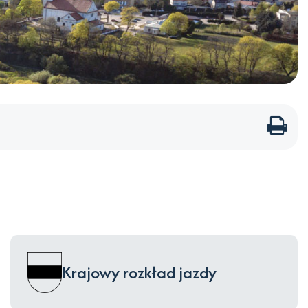
Dru
str
Krajowy rozkład jazdy