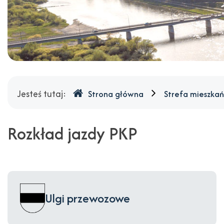
Gdzie
Jesteś tutaj:
Strona główna
Strefa mieszka
jesteśmy
Rozkład jazdy PKP
Ulgi przewozowe