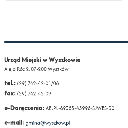
Stopka
Adres
Urząd Miejski w Wyszkowie
Aleja Róż 2, 07-200 Wyszków
tel.:
(29) 742-42-01/08
fax:
(29) 742-42-09
e-Doręczenia:
AE:PL-69385-45998-SJWES-30
e-mail:
gmina@wyszkow.pl