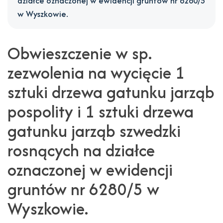
działce oznaczonej w ewidencji gruntów nr 6280/5
w
w Wyszkowie.
ewidencji
gruntów
Obwieszczenie w sp.
nr
zezwolenia na wycięcie 1
6280/5
sztuki drzewa gatunku jarząb
w
pospolity i 1 sztuki drzewa
Wyszkowie.
gatunku jarząb szwedzki
-
rosnących na działce
Gmina
oznaczonej w ewidencji
Wyszków
gruntów nr 6280/5 w
Wyszkowie.