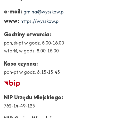
e-mail:
gmina@wyszkow.pl
www:
https://wyszkow.pl
Godziny otwarcia:
pon, śr-pt w godz. 8.00-16.00
wtorki, w godz. 8.00-18.00
Kasa czynna:
pon-pt w godz. 8:15-15:45
Biuletyn
Informacji
NIP Urzędu Miejskiego:
Publicznej
762-14-49-125