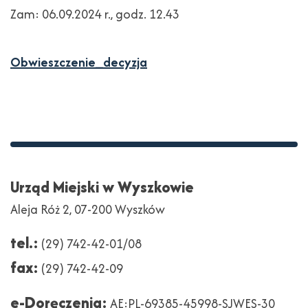
Zam: 06.09.2024 r., godz. 12.43
Obwieszczenie_decyzja
Stopka
Adres
Urząd Miejski w Wyszkowie
Aleja Róż 2, 07-200 Wyszków
tel.:
(29) 742-42-01/08
fax:
(29) 742-42-09
e-Doręczenia:
AE:PL-69385-45998-SJWES-30