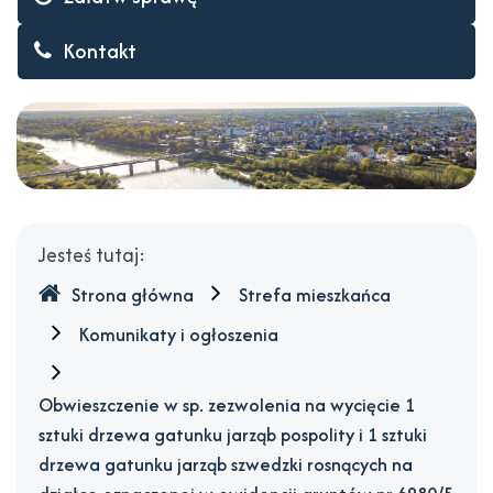
i
Kontakt
1
sztuki
drzewa
gatunku
jarząb
Gdzie
Jesteś tutaj:
jesteśmy
szwedzki
Strona główna
Strefa mieszkańca
rosnących
Komunikaty i ogłoszenia
na
Obwieszczenie w sp. zezwolenia na wycięcie 1
działce
sztuki drzewa gatunku jarząb pospolity i 1 sztuki
oznaczonej
drzewa gatunku jarząb szwedzki rosnących na