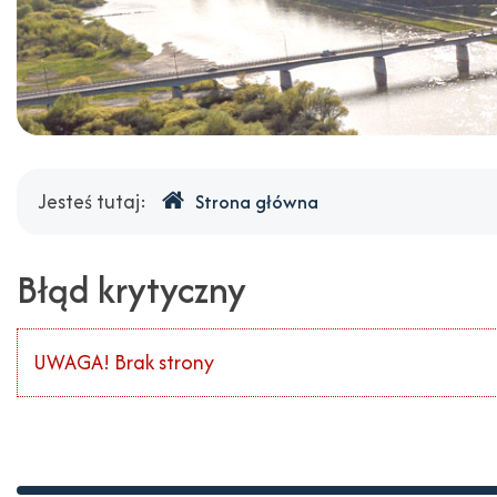
Gdzie
Jesteś tutaj:
Strona główna
jesteśmy
Błąd krytyczny
UWAGA! Brak strony
Stopka
Adres