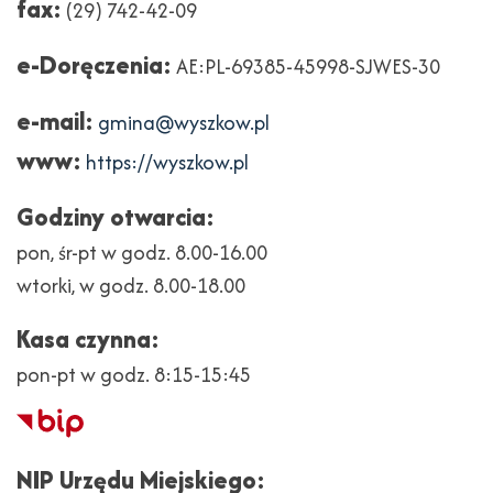
fax:
(29) 742-42-09
e-Doręczenia:
AE:PL-69385-45998-SJWES-30
e-mail:
gmina@wyszkow.pl
www:
https://wyszkow.pl
Godziny otwarcia:
pon, śr-pt w godz. 8.00-16.00
wtorki, w godz. 8.00-18.00
Kasa czynna:
pon-pt w godz. 8:15-15:45
Biuletyn
Informacji
NIP Urzędu Miejskiego: