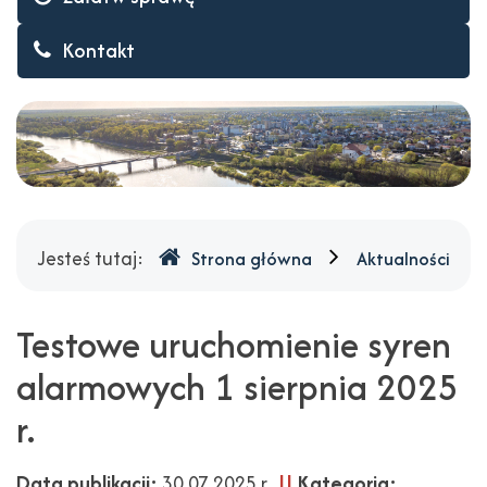
Kontakt
Gdzie
Jesteś tutaj:
Strona główna
Aktualności
jesteśmy
Testowe uruchomienie syren
alarmowych 1 sierpnia 2025
r.
Data publikacji:
30.07.2025 r.,
||
Kategoria: