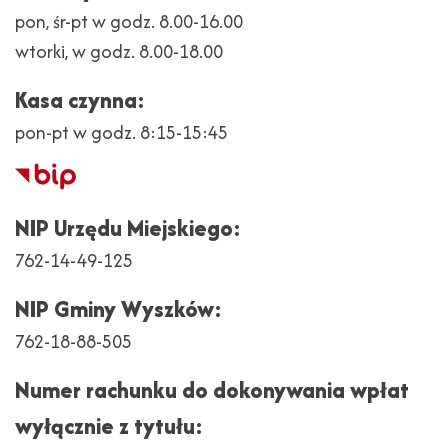
pon, śr-pt w godz. 8.00-16.00
wtorki, w godz. 8.00-18.00
Kasa czynna:
pon-pt w godz. 8:15-15:45
Biuletyn
Informacji
NIP Urzędu Miejskiego:
Publicznej
762-14-49-125
NIP Gminy Wyszków:
762-18-88-505
Numer rachunku do dokonywania wpłat
wyłącznie z tytułu: