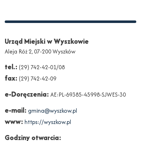
Stopka
Adres
Urząd Miejski w Wyszkowie
Aleja Róż 2, 07-200 Wyszków
tel.:
(29) 742-42-01/08
fax:
(29) 742-42-09
e-Doręczenia:
AE:PL-69385-45998-SJWES-30
e-mail:
gmina@wyszkow.pl
www:
https://wyszkow.pl
Godziny otwarcia: